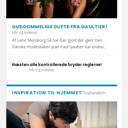
HOLD DIT JULEHJERTE SUNDT I DECEMBER!
1.000 KRAMMEBAMSER PÅ VEJ TIL INDLAGTE
MERE END HALVDELEN AF DANSKERNE HAR
DET ER SÆSON FOR DÅRLIG MAVE: UNDGÅ
DIY: TRE FLISEPROJEKTER TIL DIN
BØRN I ESBJ...
KATTEN MED I S...
AT BLIVE SYG A...
SOMMERFERIE!
GUDDOMMELIGE DUFTE FRA GAULTIER!
Hår og makeup
Af Lene Memborg Så har han gjort det igen! Den
franske modeskaber Jean Paul Gaultier har endnu...
Næsten alle kontrollerede bryder reglerne!
Hår og makeup
INSPIRATION TIL HJEMMET
Topkarakter