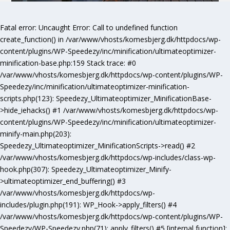
Fatal error
: Uncaught Error: Call to undefined function
create_function() in /var/www/vhosts/komesbjerg.dk/httpdocs/wp-
content/plugins/WP-Speedezy/inc/minification/ultimateoptimizer-
minification-base.php:159 Stack trace: #0
/var/www/vhosts/komesbjerg.dk/httpdocs/wp-content/plugins/WP-
Speedezy/inc/minification/ultimateoptimizer-minification-
scripts.php(123): Speedezy_Ultimateoptimizer_MinificationBase-
>hide_iehacks() #1 /var/www/vhosts/komesbjerg.dk/httpdocs/wp-
content/plugins/WP-Speedezy/inc/minification/ultimateoptimizer-
minify-main.php(203):
Speedezy_Ultimateoptimizer_MinificationScripts->read() #2
/var/www/vhosts/komesbjerg.dk/httpdocs/wp-includes/class-wp-
hook.php(307): Speedezy_Ultimateoptimizer_Minify-
>ultimateoptimizer_end_buffering() #3
/var/www/vhosts/komesbjerg.dk/httpdocs/wp-
includes/plugin.php(191): WP_Hook->apply_filters() #4
/var/www/vhosts/komesbjerg.dk/httpdocs/wp-content/plugins/WP-
Speedezy/WP-Speedezy.php(71): apply_filters() #5 [internal function]: