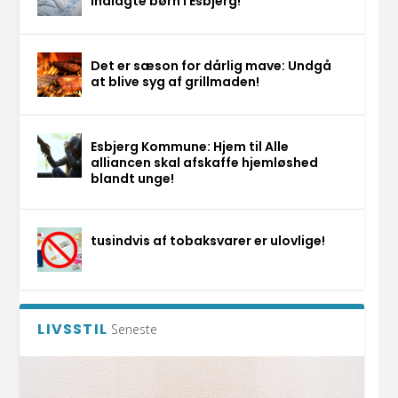
indlagte børn i Esbjerg!
Det er sæson for dårlig mave: Undgå
at blive syg af grillmaden!
Esbjerg Kommune: Hjem til Alle
alliancen skal afskaffe hjemløshed
blandt unge!
tusindvis af tobaksvarer er ulovlige!
LIVSSTIL
Seneste