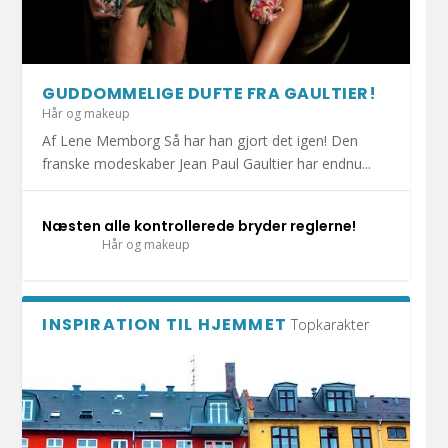
HOLD DIT JULEHJERTE SUNDT I DECEMBER!
1.000 KRAMMEBAMSER PÅ VEJ TIL INDLAGTE
MERE END HALVDELEN AF DANSKERNE HAR
DET ER SÆSON FOR DÅRLIG MAVE: UNDGÅ
DIY: TRE FLISEPROJEKTER TIL DIN
BØRN I ESBJ...
KATTEN MED I S...
AT BLIVE SYG A...
SOMMERFERIE!
GUDDOMMELIGE DUFTE FRA GAULTIER!
Hår og makeup
Af Lene Memborg Så har han gjort det igen! Den
franske modeskaber Jean Paul Gaultier har endnu...
Næsten alle kontrollerede bryder reglerne!
Hår og makeup
INSPIRATION TIL HJEMMET
Topkarakter