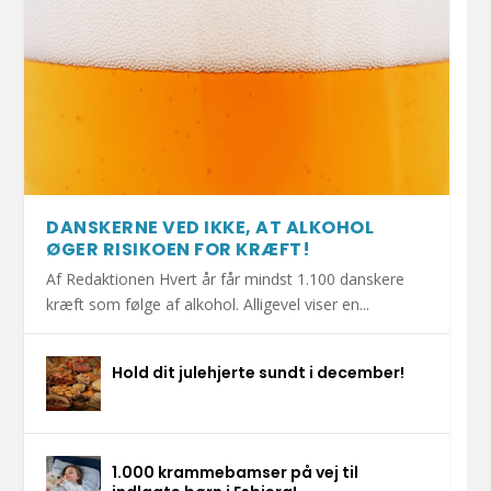
DANSKERNE VED IKKE, AT ALKOHOL
ØGER RISIKOEN FOR KRÆFT!
Af Redaktionen Hvert år får mindst 1.100 danskere
kræft som følge af alkohol. Alligevel viser en...
Hold dit julehjerte sundt i december!
1.000 krammebamser på vej til