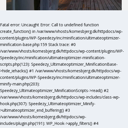
Fatal error
: Uncaught Error: Call to undefined function
create_function() in /var/www/vhosts/komesbjerg.dk/httpdocs/wp-
content/plugins/WP-Speedezy/inc/minification/ultimateoptimizer-
minification-base.php:159 Stack trace: #0
/var/www/vhosts/komesbjerg.dk/httpdocs/wp-content/plugins/WP-
Speedezy/inc/minification/ultimateoptimizer-minification-
scripts.php(123): Speedezy_Ultimateoptimizer_MinificationBase-
>hide_iehacks() #1 /var/www/vhosts/komesbjerg.dk/httpdocs/wp-
content/plugins/WP-Speedezy/inc/minification/ultimateoptimizer-
minify-main.php(203):
Speedezy_Ultimateoptimizer_MinificationScripts->read() #2
/var/www/vhosts/komesbjerg.dk/httpdocs/wp-includes/class-wp-
hook.php(307): Speedezy_Ultimateoptimizer_Minify-
>ultimateoptimizer_end_buffering() #3
/var/www/vhosts/komesbjerg.dk/httpdocs/wp-
includes/plugin.php(191): WP_Hook->apply_filters() #4