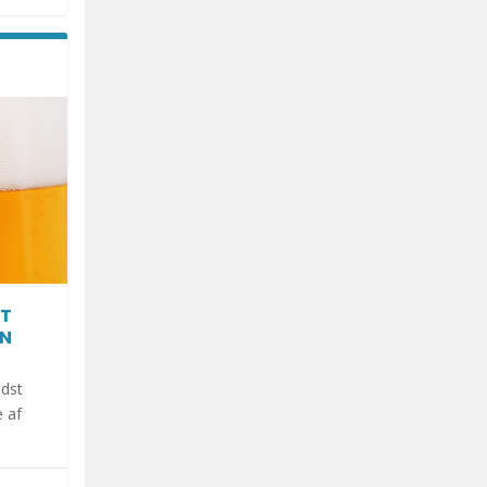
AT
EN
ndst
 af