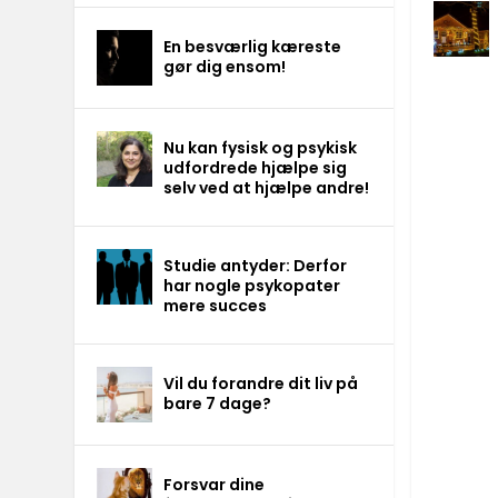
En besværlig kæreste
gør dig ensom!
Nu kan fysisk og psykisk
udfordrede hjælpe sig
selv ved at hjælpe andre!
Studie antyder: Derfor
har nogle psykopater
mere succes
Vil du forandre dit liv på
bare 7 dage?
Forsvar dine