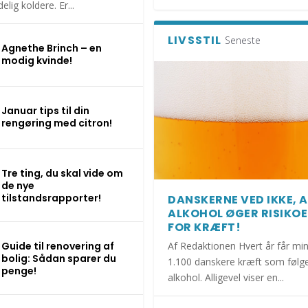
elig koldere. Er...
LIVSSTIL
Seneste
Agnethe Brinch – en
modig kvinde!
Januar tips til din
rengøring med citron!
Tre ting, du skal vide om
de nye
tilstandsrapporter!
DANSKERNE VED IKKE, 
ALKOHOL ØGER RISIKO
FOR KRÆFT!
Guide til renovering af
Af Redaktionen Hvert år får mi
bolig: Sådan sparer du
1.100 danskere kræft som følge
penge!
alkohol. Alligevel viser en...