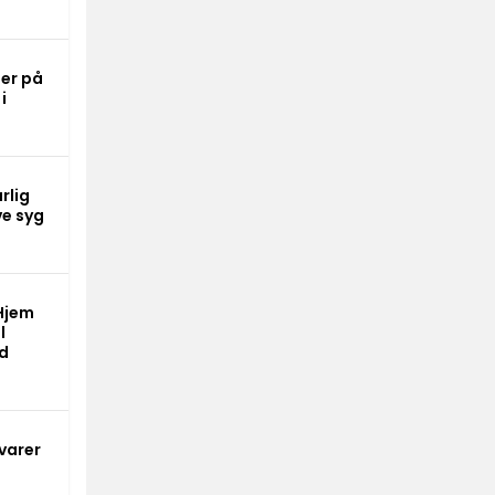
er på
i
rlig
ve syg
Hjem
l
ed
varer