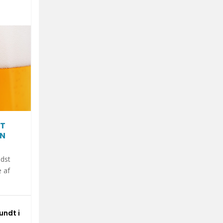
AT
EN
ndst
 af
undt i