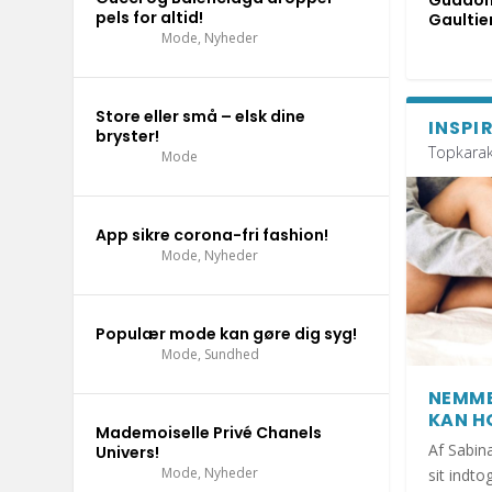
Guddom
pels for altid!
Gaultier
Sundhed
Nyheder
Dig og dit hjem
Sundhed
Inspiration til hjemmet
,
Sundhed
,
Livsstil
,
,
Nyheder
Vores dyr
Mode
,
Nyheder
Store eller små – elsk dine
INSPI
bryster!
Topkarak
Mode
App sikre corona-fri fashion!
Mode
,
Nyheder
Populær mode kan gøre dig syg!
Mode
,
Sundhed
NEMME
KAN H
Mademoiselle Privé Chanels
Af Sabin
Univers!
Mode
,
Nyheder
sit indt