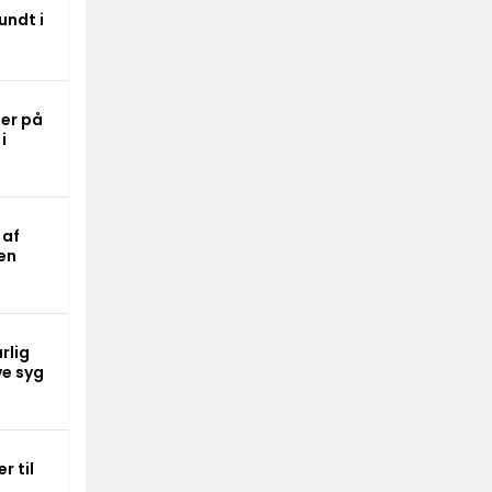
undt i
er på
i
 af
en
rlig
ve syg
r til