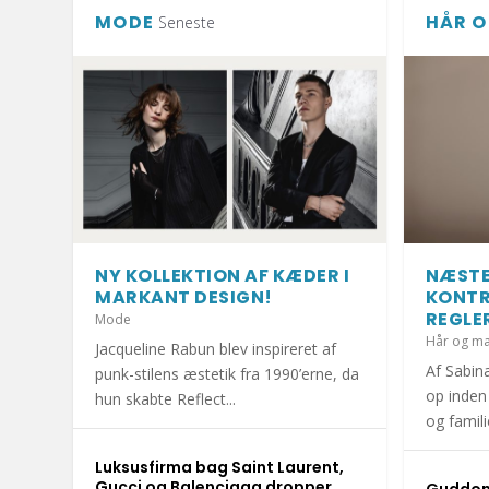
MODE
HÅR O
Seneste
NY KOLLEKTION AF KÆDER I
NÆSTE
MARKANT DESIGN!
KONTR
REGLE
Mode
Hår og m
Jacqueline Rabun blev inspireret af
Af Sabin
punk-stilens æstetik fra 1990’erne, da
op inden
hun skabte Reflect...
og famil
Luksusfirma bag Saint Laurent,
HOLD DIT JULEHJERTE SUNDT I DEC
1.000 KRAMMEBAMSER PÅ VEJ TIL IN
MERE END HALVDELEN AF DANSKERNE 
DET ER SÆSON FOR DÅRLIG MAVE: UN
DIY: TRE FLISEPROJEKTER TIL DIN S
Gucci og Balenciaga dropper