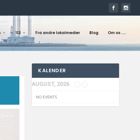
s
112
Fra andre lokalmedier
Blog
Om os …..
KALENDER
AUGUST, 2026
NO EVENTS