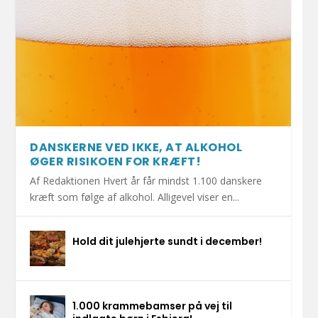
DANSKERNE VED IKKE, AT ALKOHOL
ØGER RISIKOEN FOR KRÆFT!
Af Redaktionen Hvert år får mindst 1.100 danskere
kræft som følge af alkohol. Alligevel viser en...
Hold dit julehjerte sundt i december!
1.000 krammebamser på vej til