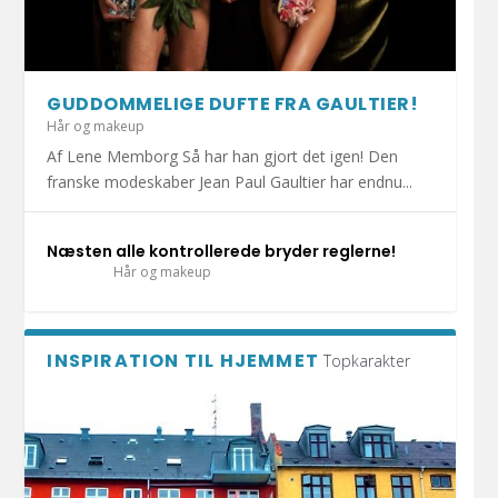
HOLD DIT JULEHJERTE SUNDT I DECEMBER!
1.000 KRAMMEBAMSER PÅ VEJ TIL INDLAGTE
MERE END HALVDELEN AF DANSKERNE HAR
DET ER SÆSON FOR DÅRLIG MAVE: UNDGÅ
DIY: TRE FLISEPROJEKTER TIL DIN
BØRN I ESBJ...
KATTEN MED I S...
AT BLIVE SYG A...
SOMMERFERIE!
GUDDOMMELIGE DUFTE FRA GAULTIER!
Hår og makeup
Af Lene Memborg Så har han gjort det igen! Den
franske modeskaber Jean Paul Gaultier har endnu...
Næsten alle kontrollerede bryder reglerne!
Hår og makeup
INSPIRATION TIL HJEMMET
Topkarakter