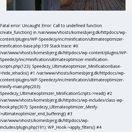
Fatal error
: Uncaught Error: Call to undefined function
create_function() in /var/www/vhosts/komesbjerg.dk/httpdocs/wp-
content/plugins/WP-Speedezy/inc/minification/ultimateoptimizer-
minification-base.php:159 Stack trace: #0
/var/www/vhosts/komesbjerg.dk/httpdocs/wp-content/plugins/WP-
Speedezy/inc/minification/ultimateoptimizer-minification-
scripts.php(123): Speedezy_Ultimateoptimizer_MinificationBase-
>hide_iehacks() #1 /var/www/vhosts/komesbjerg.dk/httpdocs/wp-
content/plugins/WP-Speedezy/inc/minification/ultimateoptimizer-
minify-main.php(203):
Speedezy_Ultimateoptimizer_MinificationScripts->read() #2
/var/www/vhosts/komesbjerg.dk/httpdocs/wp-includes/class-wp-
hook.php(307): Speedezy_Ultimateoptimizer_Minify-
>ultimateoptimizer_end_buffering() #3
/var/www/vhosts/komesbjerg.dk/httpdocs/wp-
includes/plugin.php(191): WP_Hook->apply_filters() #4