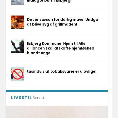
indlagte børn i Esbjerg!
Det er sæson for dårlig mave: Undgå
at blive syg af grillmaden!
Esbjerg Kommune: Hjem til Alle
alliancen skal afskaffe hjemløshed
blandt unge!
tusindvis af tobaksvarer er ulovlige!
LIVSSTIL
Seneste