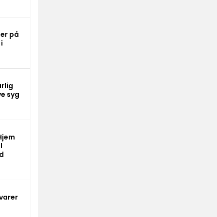
er på
i
rlig
ve syg
Hjem
l
ed
varer