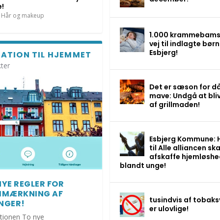
e!
Hår og makeup
1.000 krammebams
vej til indlagte børn 
Esbjerg!
RATION TIL HJEMMET
ter
Det er sæson for då
mave: Undgå at bli
af grillmaden!
Esbjerg Kommune: 
til Alle alliancen ska
afskaffe hjemløsh
blandt unge!
NYE REGLER FOR
IMÆRKNING AF
tusindvis af tobaks
NGER!
er ulovlige!
tionen To nye