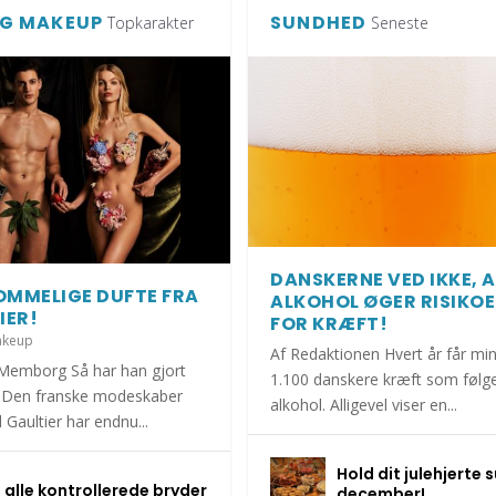
G MAKEUP
SUNDHED
Topkarakter
Seneste
DANSKERNE VED IKKE, 
MMELIGE DUFTE FRA
ALKOHOL ØGER RISIKO
IER!
FOR KRÆFT!
akeup
Af Redaktionen Hvert år får mi
Memborg Så har han gjort
1.100 danskere kræft som følge
! Den franske modeskaber
alkohol. Alligevel viser en...
 Gaultier har endnu...
Hold dit julehjerte s
EMBER!
DLAGTE BØRN I ESBJ...
HAR KATTEN MED I S...
DGÅ AT BLIVE SYG A...
OMMERFERIE!
alle kontrollerede bryder
december!