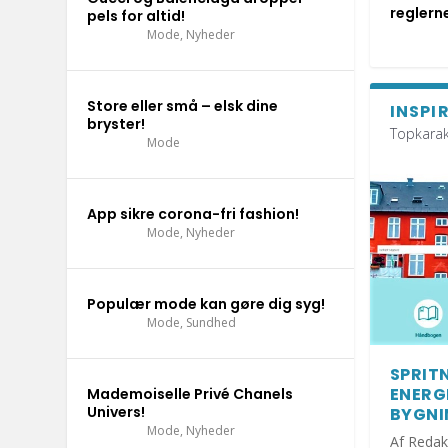
reglern
pels for altid!
Sundhed
Nyheder
Dig og dit hjem
Sundhed
Inspiration til hjemmet
,
Sundhed
,
Livsstil
,
,
Nyheder
Vores dyr
Mode
,
Nyheder
Store eller små – elsk dine
INSPI
bryster!
Topkarak
Mode
App sikre corona-fri fashion!
Mode
,
Nyheder
Populær mode kan gøre dig syg!
Mode
,
Sundhed
SPRIT
ENERG
Mademoiselle Privé Chanels
Univers!
BYGNI
Mode
,
Nyheder
Af Redak