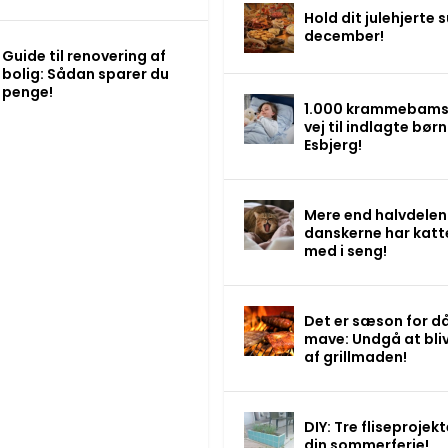
Hold dit julehjerte s
december!
Guide til renovering af
bolig: Sådan sparer du
penge!
1.000 krammebams
vej til indlagte børn 
Esbjerg!
Mere end halvdelen
danskerne har katt
med i seng!
Det er sæson for då
mave: Undgå at bli
af grillmaden!
DIY: Tre fliseprojekte
din sommerferie!