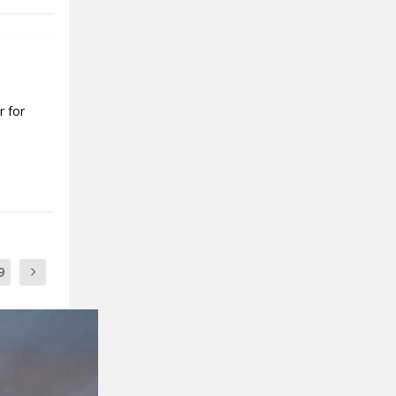
r for
9