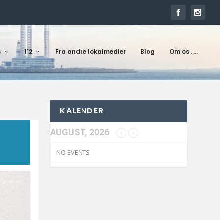
s
112
Fra andre lokalmedier
Blog
Om os …..
KALENDER
AUGUST, 2026
NO EVENTS