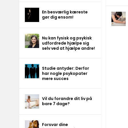
En besværlig kæreste
gør dig ensom!
Nu kan fysisk og psykisk
udfordrede hjælpe sig
selv ved at hjælpe andre!
Studie antyder: Derfor
har nogle psykopater
mere succes
Vil du forandre dit liv på
bare 7 dage?
Forsvar dine