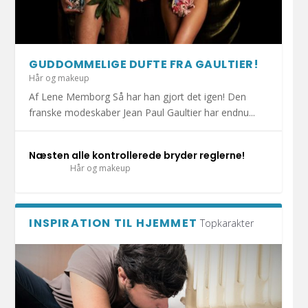
HOLD DIT JULEHJERTE SUNDT I DECEMBER!
1.000 KRAMMEBAMSER PÅ VEJ TIL INDLAGTE
MERE END HALVDELEN AF DANSKERNE HAR
DET ER SÆSON FOR DÅRLIG MAVE: UNDGÅ
DIY: TRE FLISEPROJEKTER TIL DIN
BØRN I ESBJ...
KATTEN MED I S...
AT BLIVE SYG A...
SOMMERFERIE!
GUDDOMMELIGE DUFTE FRA GAULTIER!
Hår og makeup
Af Lene Memborg Så har han gjort det igen! Den
franske modeskaber Jean Paul Gaultier har endnu...
Næsten alle kontrollerede bryder reglerne!
Hår og makeup
INSPIRATION TIL HJEMMET
Topkarakter