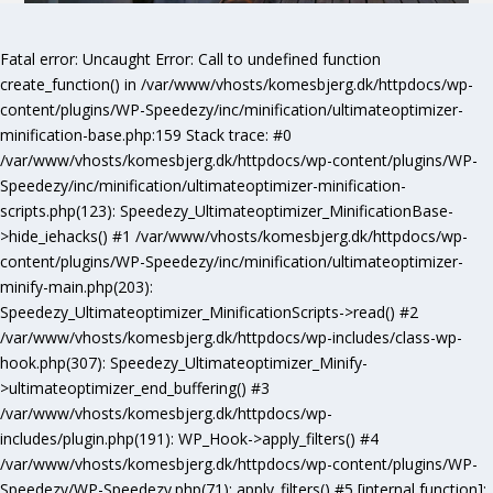
Fatal error
: Uncaught Error: Call to undefined function
create_function() in /var/www/vhosts/komesbjerg.dk/httpdocs/wp-
content/plugins/WP-Speedezy/inc/minification/ultimateoptimizer-
minification-base.php:159 Stack trace: #0
/var/www/vhosts/komesbjerg.dk/httpdocs/wp-content/plugins/WP-
Speedezy/inc/minification/ultimateoptimizer-minification-
scripts.php(123): Speedezy_Ultimateoptimizer_MinificationBase-
>hide_iehacks() #1 /var/www/vhosts/komesbjerg.dk/httpdocs/wp-
content/plugins/WP-Speedezy/inc/minification/ultimateoptimizer-
minify-main.php(203):
Speedezy_Ultimateoptimizer_MinificationScripts->read() #2
/var/www/vhosts/komesbjerg.dk/httpdocs/wp-includes/class-wp-
hook.php(307): Speedezy_Ultimateoptimizer_Minify-
>ultimateoptimizer_end_buffering() #3
/var/www/vhosts/komesbjerg.dk/httpdocs/wp-
includes/plugin.php(191): WP_Hook->apply_filters() #4
/var/www/vhosts/komesbjerg.dk/httpdocs/wp-content/plugins/WP-
Speedezy/WP-Speedezy.php(71): apply_filters() #5 [internal function]: