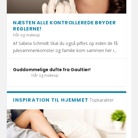
HOLD DIT JULEHJERTE SUNDT I DECEMBER!
1.000 KRAMMEBAMSER PÅ VEJ TIL INDLAGTE
MERE END HALVDELEN AF DANSKERNE HAR
DET ER SÆSON FOR DÅRLIG MAVE: UNDGÅ
DIY: TRE FLISEPROJEKTER TIL DIN
BØRN I ESBJ...
KATTEN MED I S...
AT BLIVE SYG A...
SOMMERFERIE!
NÆSTEN ALLE KONTROLLEREDE BRYDER
REGLERNE!
Hår og makeup
Af Sabina Schmidt Skal du også piftes op inden de få
julesammenkomster og familie kom sammen her i...
Guddommelige dufte fra Gaultier!
Hår og makeup
INSPIRATION TIL HJEMMET
Topkarakter