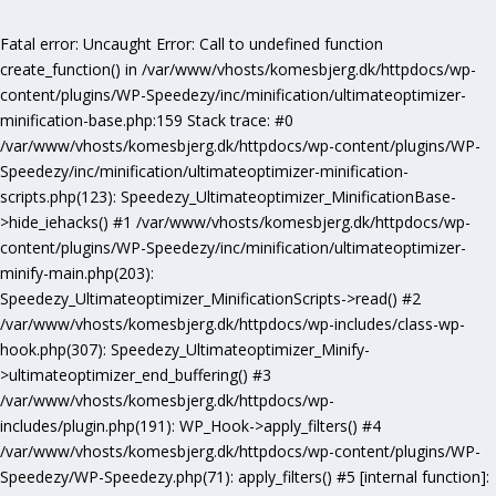
Fatal error
: Uncaught Error: Call to undefined function
create_function() in /var/www/vhosts/komesbjerg.dk/httpdocs/wp-
content/plugins/WP-Speedezy/inc/minification/ultimateoptimizer-
minification-base.php:159 Stack trace: #0
/var/www/vhosts/komesbjerg.dk/httpdocs/wp-content/plugins/WP-
Speedezy/inc/minification/ultimateoptimizer-minification-
scripts.php(123): Speedezy_Ultimateoptimizer_MinificationBase-
>hide_iehacks() #1 /var/www/vhosts/komesbjerg.dk/httpdocs/wp-
content/plugins/WP-Speedezy/inc/minification/ultimateoptimizer-
minify-main.php(203):
Speedezy_Ultimateoptimizer_MinificationScripts->read() #2
/var/www/vhosts/komesbjerg.dk/httpdocs/wp-includes/class-wp-
hook.php(307): Speedezy_Ultimateoptimizer_Minify-
>ultimateoptimizer_end_buffering() #3
/var/www/vhosts/komesbjerg.dk/httpdocs/wp-
includes/plugin.php(191): WP_Hook->apply_filters() #4
/var/www/vhosts/komesbjerg.dk/httpdocs/wp-content/plugins/WP-
Speedezy/WP-Speedezy.php(71): apply_filters() #5 [internal function]: